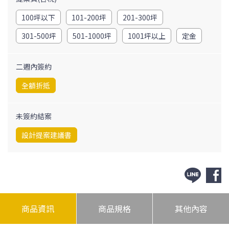
100坪以下
101-200坪
201-300坪
【結案交付物】
設計提案建議（pdf），請參詳商品資訊欄之交付範例。
301-500坪
501-1000坪
1001坪以上
定金
二週內簽約
全額折抵
未簽約結案
設計提案建議書
商品資訊
商品規格
其他內容