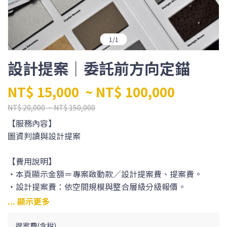
1
/
1
設計提案｜委託前方向定錨
NT$ 15,000
~ NT$ 100,000
NT$ 20,000
~ NT$ 150,000
【服務內容】
圖資判讀與設計提案
【費用說明】
・本頁顯示金額＝專案啟動款／設計提案費、提案費。
・設計提案費：依空間規模與整合層級分級報價。
・二週決策緩衝期：簽約得全額折抵，未簽約則交付結案。
・下單指引：請依坪數下單；訂單金額逾 NT$30,000 者，
請選擇「定金」作為專案啟動款，餘款採對公轉帳支付。
提案費(含稅)